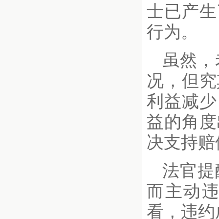
士已产生
行为。
虽然，
况，但究
利益减少
益的角度
决支持赔
法官提
而主动
看，违约