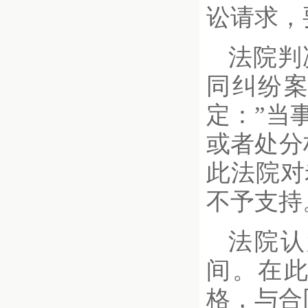
讼请求，
法院判
同纠纷
定：
”
当
或者处分
此法院对
不予支持
法院认
间。在
格，与合