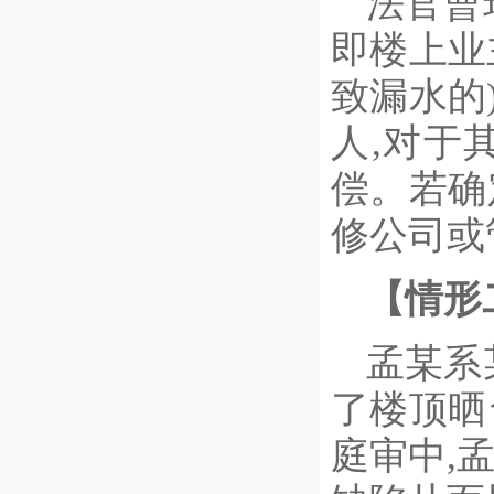
法官曹
即楼上业
致漏水的
人,对于
偿。若确
修公司或
【情形
孟某系
了楼顶晒
庭审中,