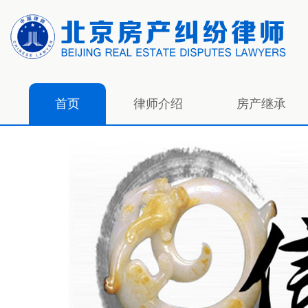
首页
律师介绍
房产继承