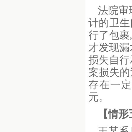
法院审
计的卫生
行了包裹
才发现漏
损失自行
案损失的
存在一定
元。
【情形
王某系