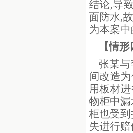
结论,导
面防水,
为本案中
【情形
张某与
间改造为
用板材进
物柜中漏
柜也受到
失进行赔